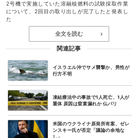
2号機で実施していた溶融核燃料の試験採取作業
について、2回目の取り出しが完了したと発表し
た
全文を読む
>
関連記事
イスラエル沖でサメ襲撃か、男性が
行方不明
凍結療法中の事故で1人死亡、1人が
重体 原因は窒素漏れか 仏パリ
米国のウクライナ原発所有案、ゼレ
ンスキー氏が否定「議論の余地な
し」