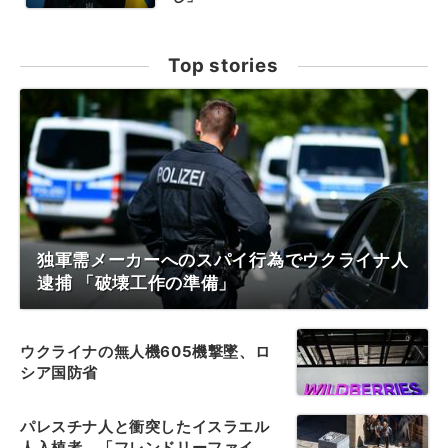
Top stories
独軍需メーカーへのスパイ行為でウクライナ人
逮捕 「破壊工作の準備」
ウクライナの無人機605機撃墜、ロ
シア国防省
パレスチナ人と衝突したイスラエル
人入植者、「フレンドリーファイ