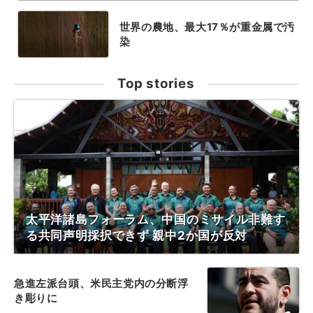
世界の農地、最大17％が重金属で汚
染
Top stories
太平洋諸島フォーラム、中国のミサイル非難す
る共同声明採択できず 親中2か国が反対
急進左派台頭、米民主党内の分断浮
き彫りに