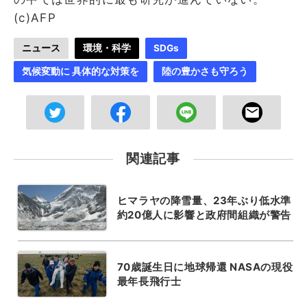
(c)AFP
ニュース
環境・科学
SDGs
気候変動に 具体的な対策を
陸の豊かさも守ろう
関連記事
ヒマラヤの降雪量、23年ぶり低水準
約20億人に影響と政府間組織が警告
70歳誕生日に地球帰還 NASAの現役
最年長飛行士