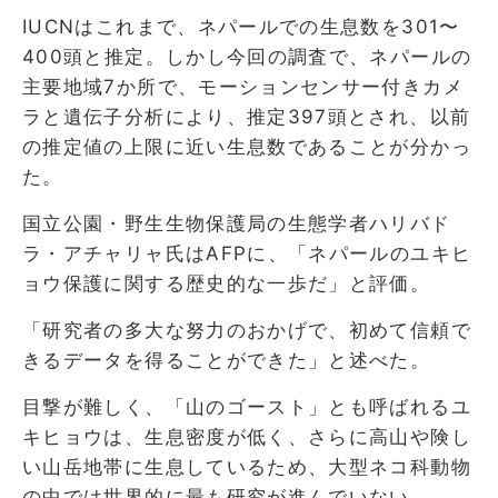
IUCNはこれまで、ネパールでの生息数を301〜
400頭と推定。しかし今回の調査で、ネパールの
主要地域7か所で、モーションセンサー付きカメ
ラと遺伝子分析により、推定397頭とされ、以前
の推定値の上限に近い生息数であることが分かっ
た。
国立公園・野生生物保護局の生態学者ハリバド
ラ・アチャリャ氏はAFPに、「ネパールのユキヒ
ョウ保護に関する歴史的な一歩だ」と評価。
「研究者の多大な努力のおかげで、初めて信頼で
きるデータを得ることができた」と述べた。
目撃が難しく、「山のゴースト」とも呼ばれるユ
キヒョウは、生息密度が低く、さらに高山や険し
い山岳地帯に生息しているため、大型ネコ科動物
の中では世界的に最も研究が進んでいない。