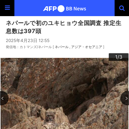
ネパールで初のユキヒョウ全国調査 推定生
息数は397頭
2025年4月23日 12:55
発信地：カトマンズ/ネパール [
ネパール
アジア・オセアニア
]
3
2
1
/3
/3
/3