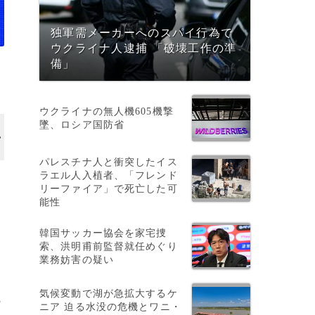
独軍需メーカーへのスパイ行為で
ウクライナ人逮捕 「破壊工作の準
備」
ウクライナの無人機605機撃
墜、ロシア国防省
パレスチナ人と衝突したイス
ラエル人入植者、「フレンド
リーファイア」で死亡した可
能性
韓国サッカー協会を家宅捜
索、洪明甫前監督就任めぐり
業務妨害の疑い
5
気候変動で湖が急拡大するケ
3
ニア 迫る水没の危機とワニ・