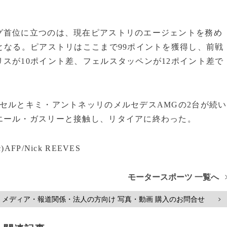
グ首位に立つのは、現在ピアストリのエージェントを務め
となる。ピアストリはここまで99ポイントを獲得し、前戦
スが10ポイント差、フェルスタッペンが12ポイント差で
セルとキミ・アントネッリのメルセデスAMGの2台が続い
エール・ガスリーと接触し、リタイアに終わった。
P/Nick REEVES
モータースポーツ 一覧へ
メディア・報道関係・法人の方向け 写真・動画 購入のお問合せ
>