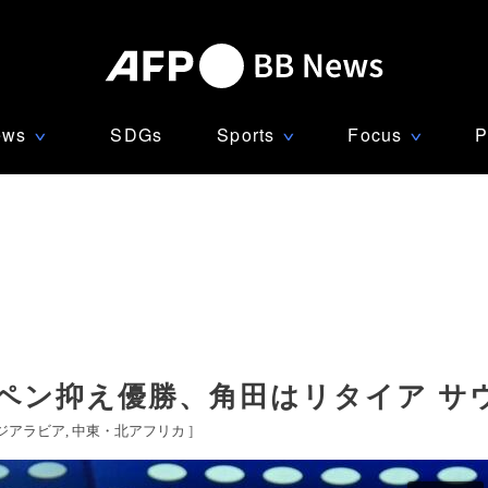
ews
SDGs
Sports
Focus
P
∨
∨
∨
ペン抑え優勝、角田はリタイア サウ
ジアラビア
中東・北アフリカ
]