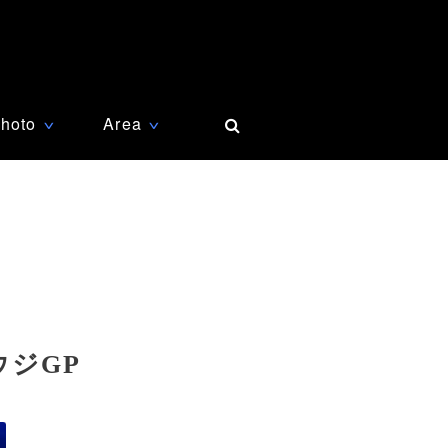
hoto
Area
∨
∨
ジGP