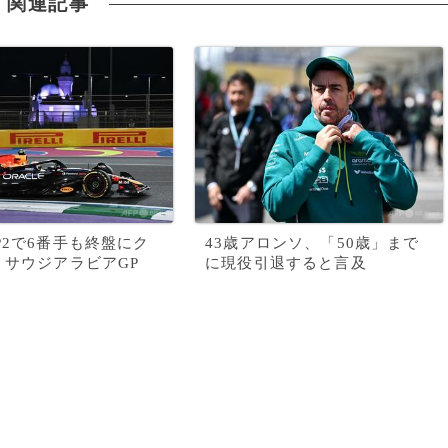
関連記事
P2で6番手も終盤にク
43歳アロンソ、「50歳」まで
 サウジアラビアGP
に現役引退すると言及