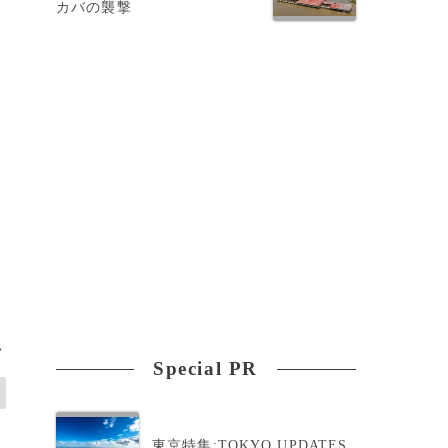
カバの襲撃
>
Special PR
東京特集:TOKYO UPDATES