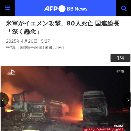
米軍がイエメン攻撃、80人死亡 国連総長
「深く懸念」
2025年4月20日 15:27
発信地：国際連合/米国 [
米国
北米
]
3
4
2
1
/4
/4
/4
/4