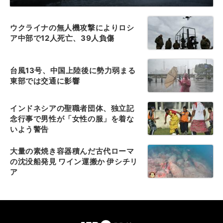
ウクライナの無人機攻撃によりロシ
ア中部で12人死亡、39人負傷
台風13号、中国上陸後に勢力弱まる
東部では交通に影響
インドネシアの聖職者団体、独立記
念行事で男性が「女性の服」を着な
いよう警告
大量の素焼き容器積んだ古代ローマ
の沈没船発見 ワイン運搬か 伊シチリ
ア