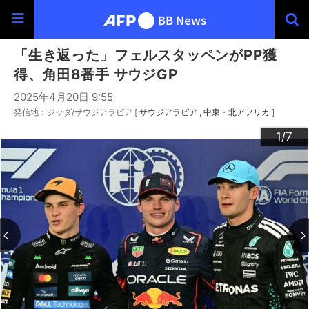
「生き返った」フェルスタッペンがPP獲
得、角田8番手 サウジGP
2025年4月20日 9:55
発信地：ジッダ/サウジアラビア [
サウジアラビア
中東・北アフリカ
]
3
4
6
2
5
7
1
/7
/7
/7
/7
/7
/7
/7