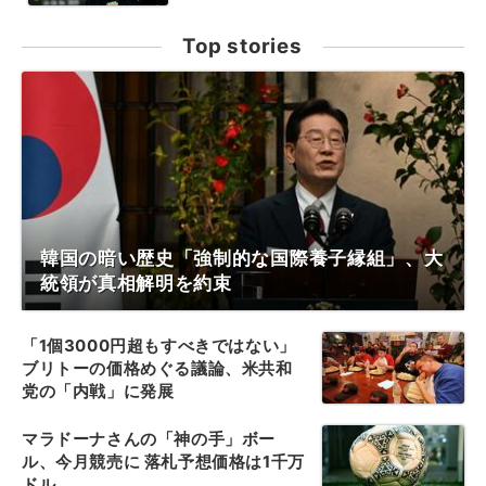
Top stories
韓国の暗い歴史「強制的な国際養子縁組」、大
統領が真相解明を約束
「1個3000円超もすべきではない」
ブリトーの価格めぐる議論、米共和
党の「内戦」に発展
マラドーナさんの「神の手」ボー
ル、今月競売に 落札予想価格は1千万
ドル