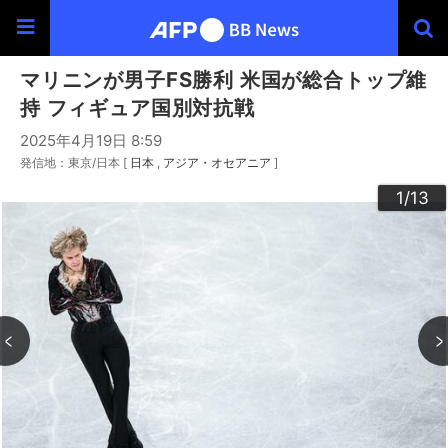
マリニンが男子FS勝利 米国が総合トップ維
持 フィギュア国別対抗戦
2025年4月19日 8:59
発信地：東京/日本 [
日本
アジア・オセアニア
]
10
13
12
11
3
4
6
9
2
5
7
8
1
/13
/13
/13
/13
/13
/13
/13
/13
/13
/13
/13
/13
/13