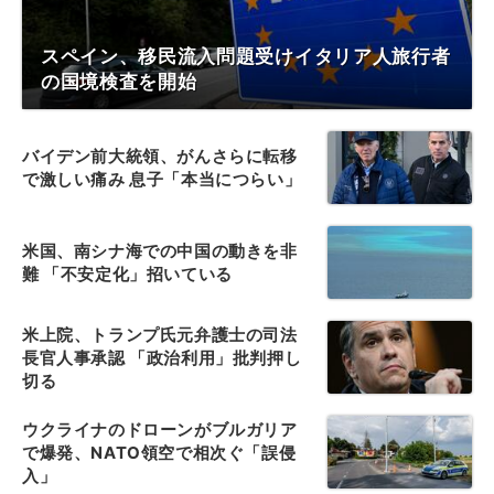
スペイン、移民流入問題受けイタリア人旅行者
の国境検査を開始
バイデン前大統領、がんさらに転移
で激しい痛み 息子「本当につらい」
米国、南シナ海での中国の動きを非
難 「不安定化」招いている
米上院、トランプ氏元弁護士の司法
長官人事承認 「政治利用」批判押し
切る
ウクライナのドローンがブルガリア
で爆発、NATO領空で相次ぐ「誤侵
入」