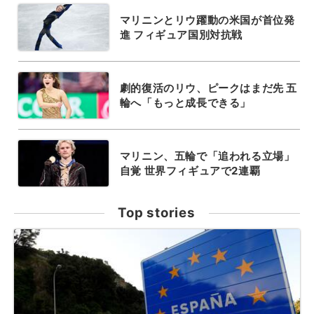
マリニンとリウ躍動の米国が首位発
進 フィギュア国別対抗戦
劇的復活のリウ、ピークはまだ先 五
輪へ「もっと成長できる」
マリニン、五輪で「追われる立場」
自覚 世界フィギュアで2連覇
Top stories