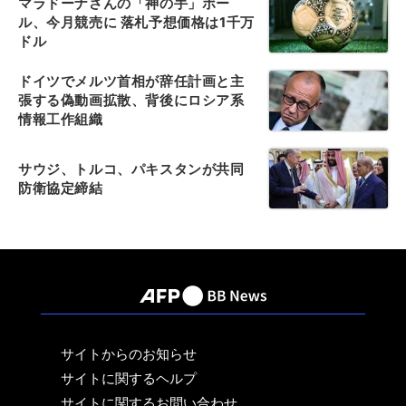
マラドーナさんの「神の手」ボー
ル、今月競売に 落札予想価格は1千万
ドル
ドイツでメルツ首相が辞任計画と主
張する偽動画拡散、背後にロシア系
情報工作組織
サウジ、トルコ、パキスタンが共同
防衛協定締結
サイトからのお知らせ
サイトに関するヘルプ
サイトに関するお問い合わせ