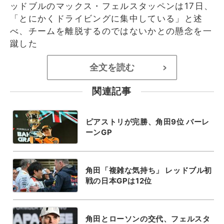
ッドブルのマックス・フェルスタッペンは17日、
「とにかくドライビングに集中している」と述
べ、チームを離脱するのではないかとの懸念を一
蹴した
全文を読む
>
関連記事
ピアストリが完勝、角田9位 バーレ
ーンGP
角田「複雑な気持ち」 レッドブル初
戦の日本GPは12位
角田とローソンの交代、フェルスタ