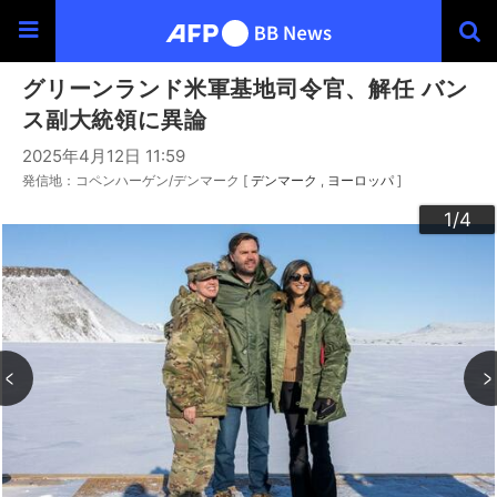
グリーンランド米軍基地司令官、解任 バン
ス副大統領に異論
2025年4月12日 11:59
発信地：コペンハーゲン/デンマーク [
デンマーク
ヨーロッパ
]
3
4
2
1
/4
/4
/4
/4