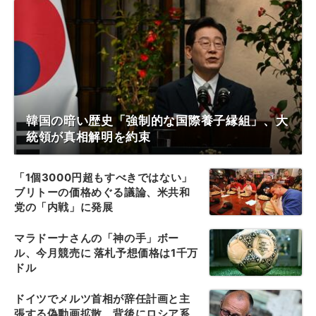
韓国の暗い歴史「強制的な国際養子縁組」、大
統領が真相解明を約束
「1個3000円超もすべきではない」
ブリトーの価格めぐる議論、米共和
党の「内戦」に発展
マラドーナさんの「神の手」ボー
ル、今月競売に 落札予想価格は1千万
ドル
ドイツでメルツ首相が辞任計画と主
張する偽動画拡散、背後にロシア系