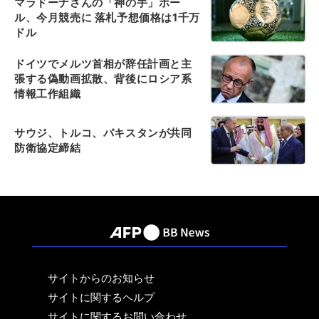
マラドーナさんの「神の手」ボー
ル、今月競売に 落札予想価格は1千万
ドル
ドイツでメルツ首相が辞任計画と主
張する偽動画拡散、背後にロシア系
情報工作組織
サウジ、トルコ、パキスタンが共同
防衛協定締結
サイトからのお知らせ
サイトに関するヘルプ
サイトに関するお問い合わせ