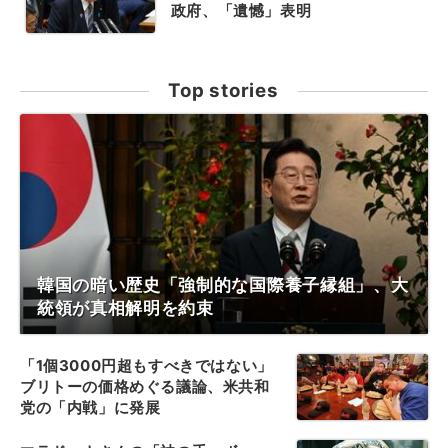
政府、「遺憾」表明
Top stories
韓国の暗い歴史「強制的な国際養子縁組」、大
統領が真相解明を約束
「1個3000円超もすべきではない」
ブリトーの価格めぐる議論、米共和
党の「内戦」に発展