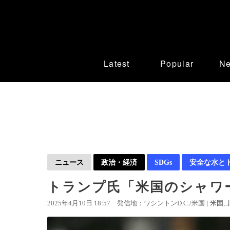
Latest
Popular
N
ニュース
政治・経済
SDGs
安全な水と
トランプ氏「米国のシャワ
2025年4月10日 18:57
発信地：ワシントンD.C./米国 [
米国