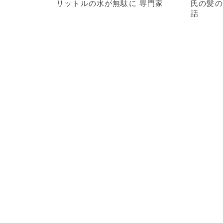
リットルの水が無駄に 専門家
氏の髪の
話