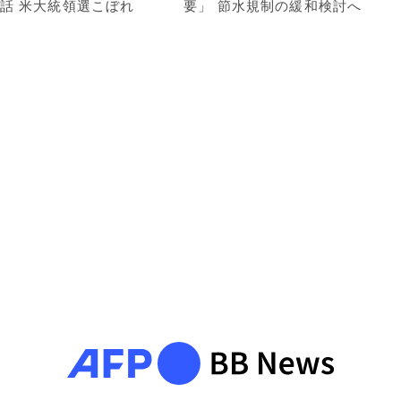
話 米大統領選こぼれ
要」 節水規制の緩和検討へ