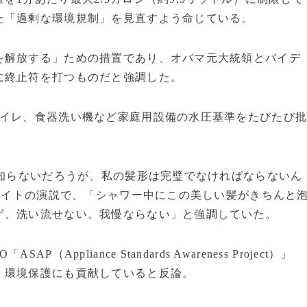
た「過剰な環境規制」を見直すよう命じている。
を解放する」ための措置であり、オバマ元大統領とバイデ
に終止符を打つものだと強調した。
トイレ、食器洗い機など家庭用設備の水圧基準をたびたび
は知らないだろうが、私の髪形は完璧でなければならないん
トロイトの演説で、「シャワー中にこの美しい髪がきちんと
ず、洗い流せない。我慢ならない」と強調していた。
pliance Standards Awareness Project）」
、環境保護にも貢献していると反論。