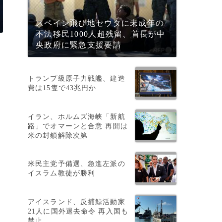
スペイン飛び地セウタに未成年の
不法移民1000人超残留、首長が中
央政府に緊急支援要請
トランプ級原子力戦艦、建造
費は15隻で43兆円か
イラン、ホルムズ海峡「新航
路」でオマーンと合意 再開は
米の封鎖解除次第
米民主党予備選、急進左派の
イスラム教徒が勝利
アイスランド、反捕鯨活動家
21人に国外退去命令 再入国も
禁止