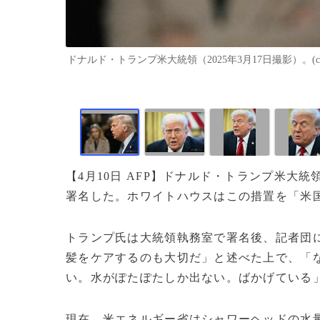
ドナルド・トランプ米大統領（2025年3月17日撮影）。(c)Man
【4月10日 AFP】ドナルド・トランプ米大
署名した。ホワイトハウスはこの措置を「米
トランプ氏は大統領執務室で署名後、記者団
髪をケアするのも大切だ」と述べた上で、「な
い。水がぽたぽたしか出ない。ばかげている
現在、米エネルギー省はシャワーヘッドの水量を