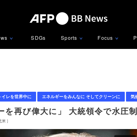
ews
SDGs
Sports
Focus
P
∨
∨
∨
トイレを世界中に
エネルギーをみんなに そしてクリーンに
気
ーを再び偉大に」 大統領令で水圧
北米
]