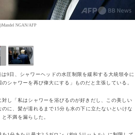
del NGAN/AFP
統領は9日、シャワーヘッドの水圧制限を緩和する大統領令に
国のシャワーを再び偉大にする」ものだと主張している。
に対し「私はシャワーを浴びるのが好きだし、この美しい
のに、髪が濡れるまで15分も水の下に立たないといけな
」と不満を漏らした。
1分あたり最大2.5ガロン（約9.5リットル）に制限して