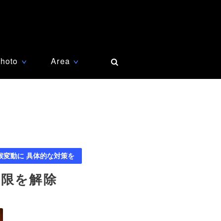
hoto
Area
∨
∨
候変動に 具体的な対策を
制限を解除