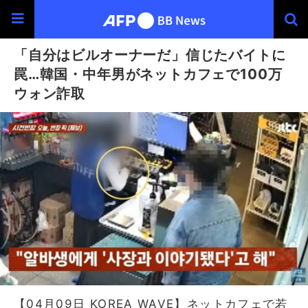
「自分はビルオーナーだ」信じたバイトに
罠…韓国・中年男がネットカフェで100万
ウォン詐取
【04月09日 KOREA WAVE】ネットカフェで若