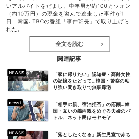
いアルバイトをだまし、中年男が約100万ウォン
（約10万円）の現金を盗んで逃走した事件が1
日、韓国JTBCの番組「事件班長」で取り上げら
れた。
全文を読む
>
関連記事
「家に帰りたい」認知症・高齢女性
の記憶をたどって…韓国・警察の粘
り強い聞き取りで無事帰宅
「相手の親、宿泊拒否」の応酬…韓
国・互いの義両親をめぐる夫婦のバ
トル、ネット民はモヤモヤ
「落としたくなる」新生児室で赤ち