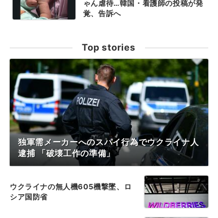
ゃん虐待…韓国・看護師の投稿が発
覚、告訴へ
Top stories
独軍需メーカーへのスパイ行為でウクライナ人
逮捕 「破壊工作の準備」
ウクライナの無人機605機撃墜、ロ
シア国防省