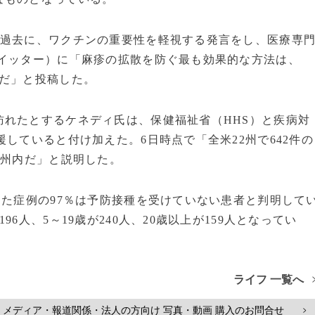
は過去に、ワクチンの重要性を軽視する発言をし、医療専
ツイッター）に「麻疹の拡散を防ぐ最も効果的な方法は、
ンだ」と投稿した。
訪れたとするケネディ氏は、保健福祉省（HHS）と疾病対
していると付け加えた。6日時点で「全米22州で642件の
ス州内だ」と説明した。
した症例の97％は予防接種を受けていない患者と判明して
6人、5～19歳が240人、20歳以上が159人となってい
ライフ 一覧へ
メディア・報道関係・法人の方向け 写真・動画 購入のお問合せ
>