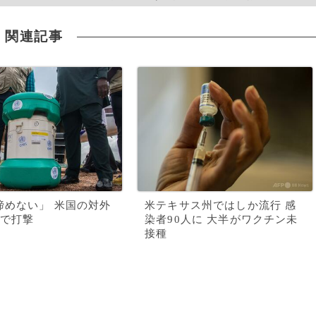
関連記事
諦めない」 米国の対外
米テキサス州ではしか流行 感
で打撃
染者90人に 大半がワクチン未
接種