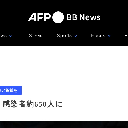
ews
SDGs
Sports
Focus
P
∨
∨
∨
康と福祉を
感染者約650人に