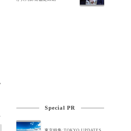
門
い
Special PR
>
東京特集:TOKYO UPDATES