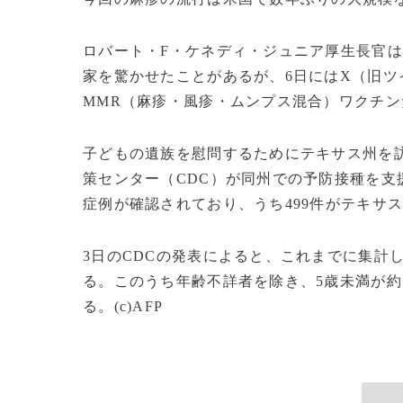
ロバート・F・ケネディ・ジュニア厚生長官
家を驚かせたことがあるが、6日にはX（旧
MMR（麻疹・風疹・ムンプス混合）ワクチ
子どもの遺族を慰問するためにテキサス州を
策センター（CDC）が同州での予防接種を支援
症例が確認されており、うち499件がテキサ
3日のCDCの発表によると、これまでに集計
る。このうち年齢不詳者を除き、5歳未満が約19
る。(c)AFP