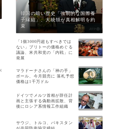
韓国の暗い歴史「強制的な国際養
子縁組」、大統領が真相解明を約
束
「1個3000円超もすべきでは
ない」ブリトーの価格めぐる
議論、米共和党の「内戦」に
発展
マラドーナさんの「神の手」
が
ボール、今月競売に 落札予想
価格は1千万ドル
ドイツでメルツ首相が辞任計
画と主張する偽動画拡散、背
後にロシア系情報工作組織
サウジ、トルコ、パキスタン
が共同防衛協定締結