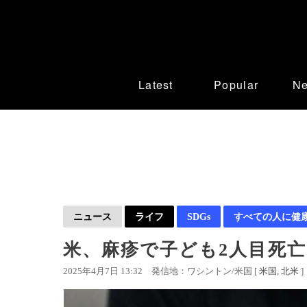
Latest
Popular
N
ニュース
ライフ
SDGs
すべての人に健
米、麻疹で子ども2人目死亡 
2025年4月7日 13:32
発信地：ワシントン/米国 [
米国
北米
]