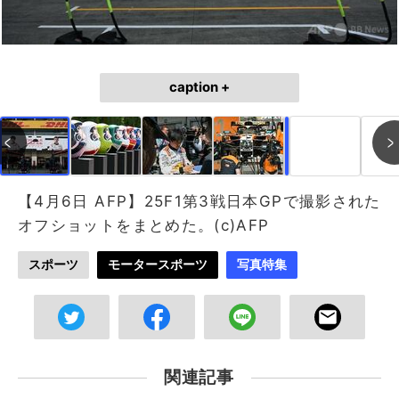
caption +
作成中
画像作成中
【4月6日 AFP】25F1第3戦日本GPで撮影された
オフショットをまとめた。(c)AFP
スポーツ
モータースポーツ
写真特集
関連記事