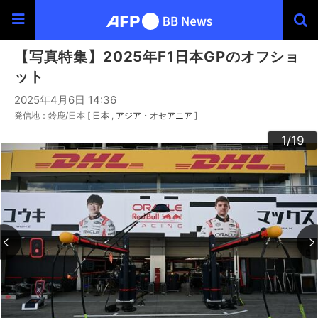
【写真特集】2025年F1日本GPのオフショ
ット
2025年4月6日 14:36
発信地：鈴鹿/日本 [
日本
アジア・オセアニア
]
10
13
14
16
19
12
15
17
18
11
3
4
6
9
2
5
7
8
1
/19
/19
/19
/19
/19
/19
/19
/19
/19
/19
/19
/19
/19
/19
/19
/19
/19
/19
/19