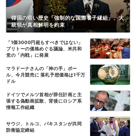
韓国の暗い歴史「強制的な国際養子縁組」、大
統領が真相解明を約束
「1個3000円超もすべきではない」
ブリトーの価格めぐる議論、米共和
党の「内戦」に発展
マラドーナさんの「神の手」ボー
ル、今月競売に 落札予想価格は1千万
ドル
ドイツでメルツ首相が辞任計画と主
張する偽動画拡散、背後にロシア系
情報工作組織
サウジ、トルコ、パキスタンが共同
防衛協定締結