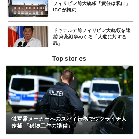
フィリピン前大統領「責任は私に」
ICCが拘束
ドゥテルテ前フィリピン大統領を逮
捕 麻薬戦争めぐる「人道に対する
罪」
Top stories
独軍需メーカーへのスパイ行為でウクライナ人
逮捕 「破壊工作の準備」