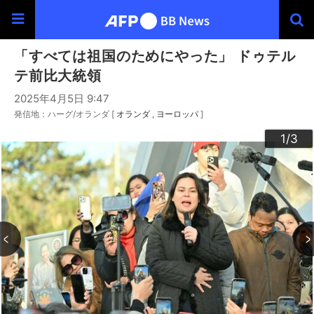
「すべては祖国のためにやった」 ドゥテル
テ前比大統領
2025年4月5日 9:47
発信地：ハーグ/オランダ [
オランダ
ヨーロッパ
]
3
2
1
/3
/3
/3