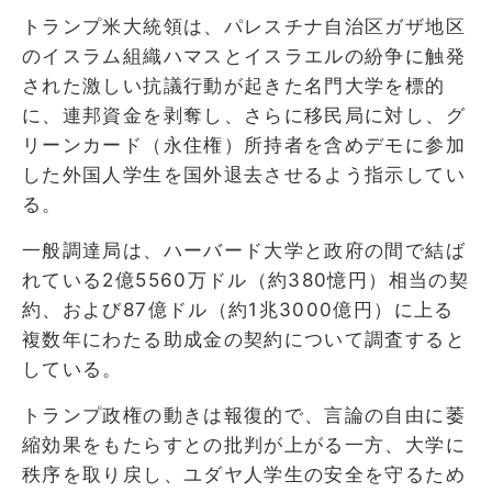
トランプ米大統領は、パレスチナ自治区ガザ地区
のイスラム組織ハマスとイスラエルの紛争に触発
された激しい抗議行動が起きた名門大学を標的
に、連邦資金を剥奪し、さらに移民局に対し、グ
リーンカード（永住権）所持者を含めデモに参加
した外国人学生を国外退去させるよう指示してい
る。
一般調達局は、ハーバード大学と政府の間で結ば
れている2億5560万ドル（約380憶円）相当の契
約、および87億ドル（約1兆3000億円）に上る
複数年にわたる助成金の契約について調査すると
している。
トランプ政権の動きは報復的で、言論の自由に萎
縮効果をもたらすとの批判が上がる一方、大学に
秩序を取り戻し、ユダヤ人学生の安全を守るため