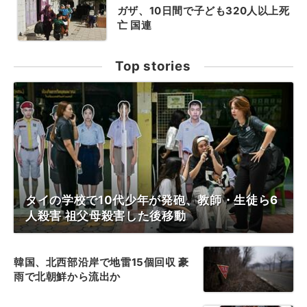
ガザ、10日間で子ども320人以上死
亡 国連
Top stories
タイの学校で10代少年が発砲、教師・生徒ら6
人殺害 祖父母殺害した後移動
韓国、北西部沿岸で地雷15個回収 豪
雨で北朝鮮から流出か