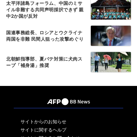
太平洋諸島フォーラム、中国のミサ
イル非難する共同声明採択できず 親
中2か国が反対
国連事務総長、ロシアとウクライナ
両国を非難 民間人狙った攻撃めぐり
北朝鮮指導部、夏バテ対策に犬肉ス
ープ「補身湯」推奨
サイトからのお知らせ
サイトに関するヘルプ