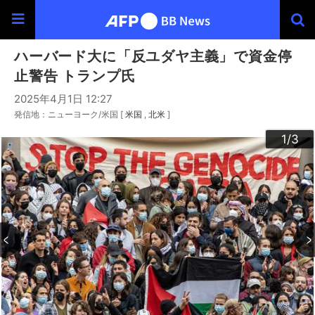
ハーバード大に「反ユダヤ主義」で資金停
止警告 トランプ氏
2025年4月1日 12:27
発信地：ニューヨーク/米国 [
米国
北米
]
3
2
1
/3
/3
/3