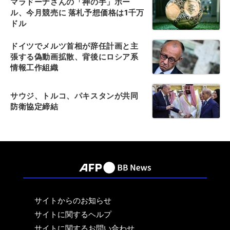
マラドーナさんの「神の手」ボー
ル、今月競売に 落札予想価格は1千万
ドル
ドイツでメルツ首相が辞任計画と主
張する偽動画拡散、背後にロシア系
情報工作組織
サウジ、トルコ、パキスタンが共同
防衛協定締結
サイトからのお知らせ
サイトに関するヘルプ
サイトに関するお問い合わせ