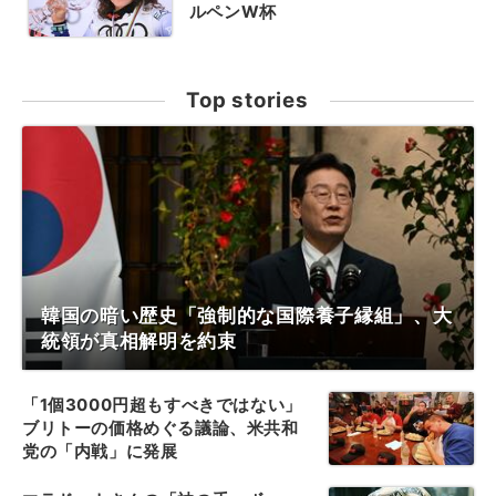
ルペンW杯
Top stories
韓国の暗い歴史「強制的な国際養子縁組」、大
統領が真相解明を約束
「1個3000円超もすべきではない」
ブリトーの価格めぐる議論、米共和
党の「内戦」に発展