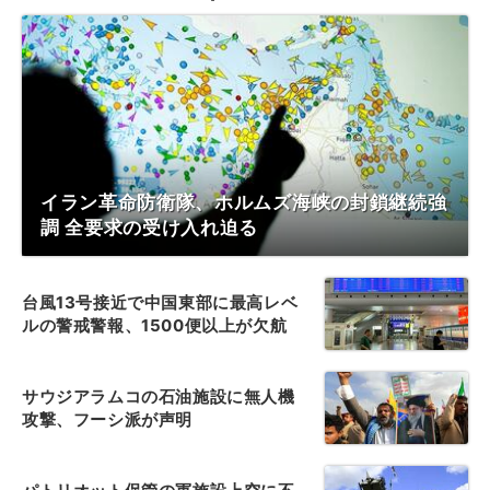
イラン革命防衛隊、ホルムズ海峡の封鎖継続強
調 全要求の受け入れ迫る
台風13号接近で中国東部に最高レベ
ルの警戒警報、1500便以上が欠航
サウジアラムコの石油施設に無人機
攻撃、フーシ派が声明