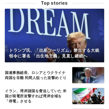
Top stories
トランプ氏、「出産ツーリズム」禁止する大統
領令に署名 「出生地主義」見直し継続へ
国連事務総長、ロシアとウクライナ
両国を非難 民間人狙った攻撃めぐり
イラン、湾岸諸国を脅迫していた 米
国が発電所攻撃すれば湾岸全域を
「停電」させる