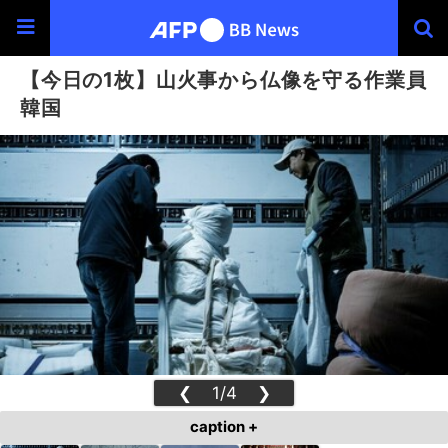
【今日の1枚】山火事から仏像を守る作業員
韓国
❮
1/4
❯
caption +