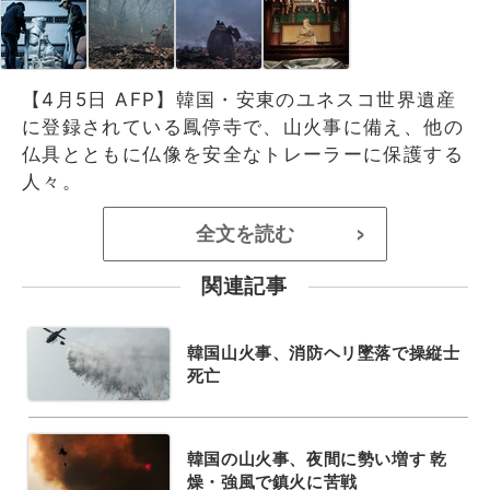
【4月5日 AFP】韓国・安東のユネスコ世界遺産
に登録されている鳳停寺で、山火事に備え、他の
仏具とともに仏像を安全なトレーラーに保護する
人々。
全文を読む
>
関連記事
韓国山火事、消防ヘリ墜落で操縦士
死亡
韓国の山火事、夜間に勢い増す 乾
燥・強風で鎮火に苦戦