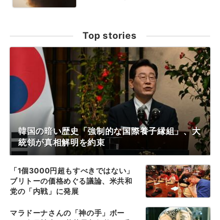
Top stories
韓国の暗い歴史「強制的な国際養子縁組」、大
統領が真相解明を約束
「1個3000円超もすべきではない」
ブリトーの価格めぐる議論、米共和
党の「内戦」に発展
マラドーナさんの「神の手」ボー