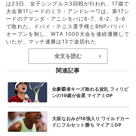
は23日、女子シングルス3回戦が行われ、17歳で
大会第11シードのミラ・アンドレーワは、第17シ
ードのアマンダ・アニシモバに6-7、6-2、3-6
で敗れた。ドバイ・テニス選手権とBNPパリバ・
オープンを制し、WTA 1000大会を連続優勝して
いたが、マッチ連勝は13で途切れた
全文を読む
>
関連記事
全豪覇者キーズ敗れる波乱 フィリピ
ンの19歳が金星 マイアミOP
大坂なおみが16強入り ワイルドカー
ドにフルセット勝ち マイアミOP