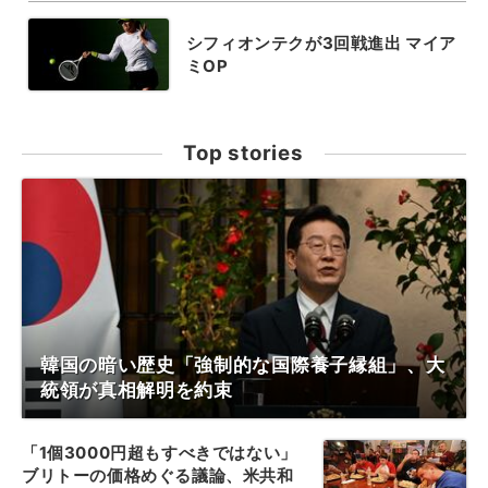
シフィオンテクが3回戦進出 マイア
ミOP
Top stories
韓国の暗い歴史「強制的な国際養子縁組」、大
統領が真相解明を約束
「1個3000円超もすべきではない」
ブリトーの価格めぐる議論、米共和