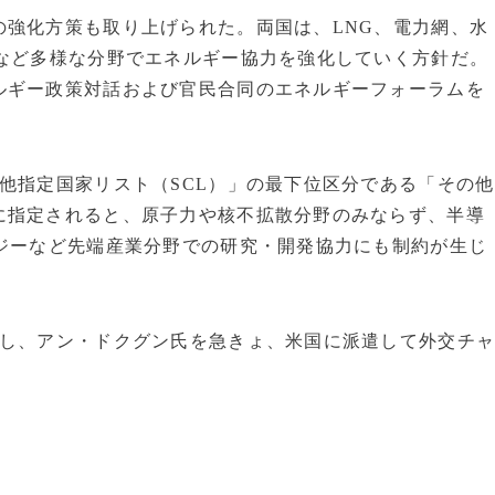
の強化方策も取り上げられた。両国は、LNG、電力網、水
）など多様な分野でエネルギー協力を強化していく方針だ。
ルギー政策対話および官民合同のエネルギーフォーラムを
他指定国家リスト（SCL）」の最下位区分である「その他
に指定されると、原子力や核不拡散分野のみならず、半導
ロジーなど先端産業分野での研究・開発協力にも制約が生じ
握し、アン・ドクグン氏を急きょ、米国に派遣して外交チ