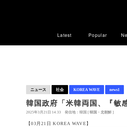
Latest
Popular
N
ニュース
社会
KOREA WAVE
news1
韓国政府「米韓両国、『敏
2025年3月21日 14:33
発信地：韓国 [
韓国・北朝鮮
]
【03月21日 KOREA WAVE】