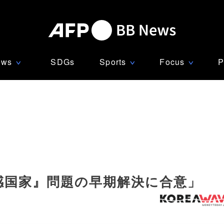
ews
SDGs
Sports
Focus
P
∨
∨
∨
感国家』問題の早期解決に合意」