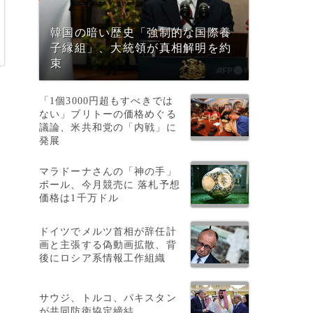
韓国の暗い歴史「強制的な国際養
子縁組」、大統領が真相解明を約
束
「1個3000円超もすべきでは
ない」ブリトーの価格めぐる
議論、米共和党の「内戦」に
発展
マラドーナさんの「神の手」
ボール、今月競売に 落札予想
価格は1千万ドル
ドイツでメルツ首相が辞任計
画と主張する偽動画拡散、背
後にロシア系情報工作組織
サウジ、トルコ、パキスタン
が共同防衛協定締結