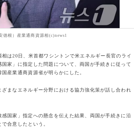
根）産業通商資源相(c)news1
相は20日、米首都ワシントンで米エネルギー長官のライ
感国家」に指定した問題について、両国が手続きに従って
韓国産業通商資源省が明らかにした。
まざまなエネルギー分野における協力強化策が話し合われ
敏感国家」指定への懸念を伝えた結果、両国が手続きに沿
とで合意したという。