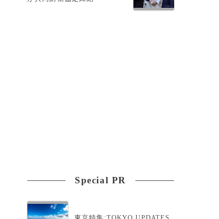
ャ
Special PR
東京特集:TOKYO UPDATES