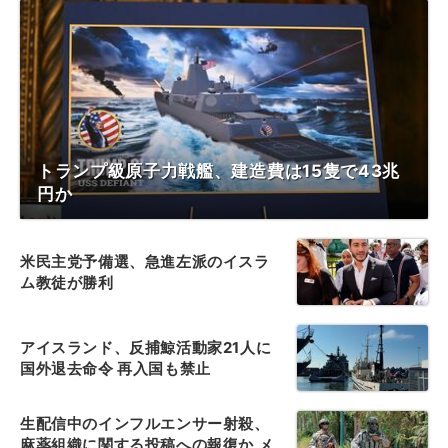
トランプ級原子力戦艦、建造費は15隻で43兆
円か
米民主党予備選、急進左派のイスラ
ム教徒が勝利
アイスランド、反捕鯨活動家21人に
国外退去命令 再入国も禁止
生配信中のインフルエンサー射殺、
麻薬組織に関する投稿への報復か メ