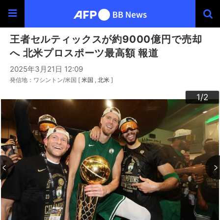
王者セルティックスが約9000億円で売却
へ 北米プロスポーツ最高額 報道
2025年3月21日 12:09
発信地：ワシントン/米国 [
米国
北米
]
2
1
/2
/2