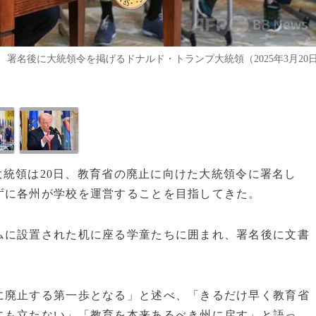
署名後に大統領令を掲げるドナルド・トランプ大統領（2025年3月20
プ大統領は20日、教育省の廃止に向けた大統領令に署名し
ずに各州が学校を運営することを目指してきた。
ムに設置された机に座る学童たちに囲まれ、署名後に文書
に廃止する第一歩となる」と述べ、「きるだけ早く教育省
にも立たない」「教育を本来あるべき州に戻す」と語っ