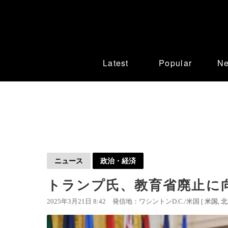
Latest
Popular
N
ニュース
政治・経済
トランプ氏、教育省廃止に
2025年3月21日 8:42
発信地：ワシントンD.C./米国 [
米国
北