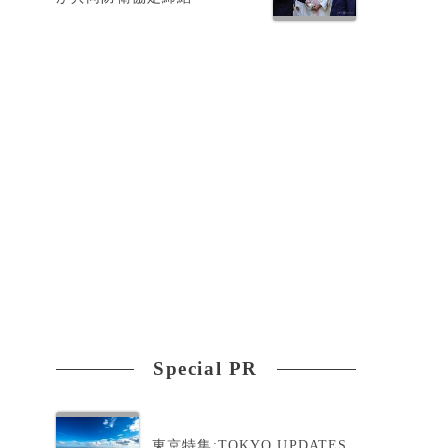
Special PR
東京特集:TOKYO UPDATES