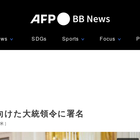
ews
SDGs
Sports
Focus
P
∨
∨
∨
向けた大統領令に署名
米
]