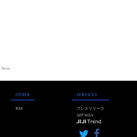
News
OTHER
SERVICES
RSS
プレスリリース
AFP WAA