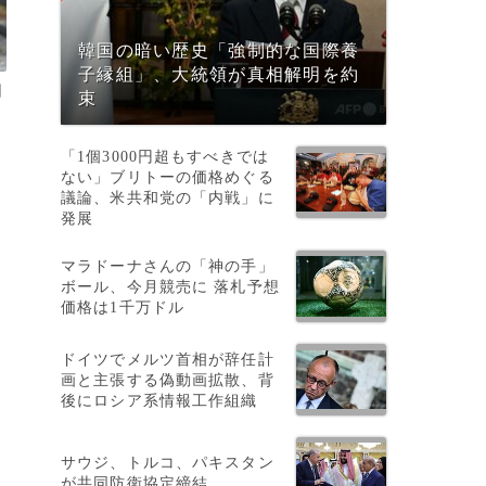
韓国の暗い歴史「強制的な国際養
子縁組」、大統領が真相解明を約
日
束
「1個3000円超もすべきでは
ない」ブリトーの価格めぐる
議論、米共和党の「内戦」に
発展
マラドーナさんの「神の手」
ボール、今月競売に 落札予想
価格は1千万ドル
ドイツでメルツ首相が辞任計
画と主張する偽動画拡散、背
後にロシア系情報工作組織
サウジ、トルコ、パキスタン
が共同防衛協定締結