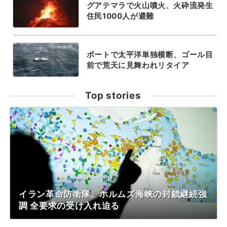
グアテマラで火山噴火、火砕流発生
住民1000人が避難
ボートで太平洋単独横断、ゴール目
前で荒天に見舞われリタイア
Top stories
イラン革命防衛隊、ホルムズ海峡の封鎖継続強
調 全要求の受け入れ迫る