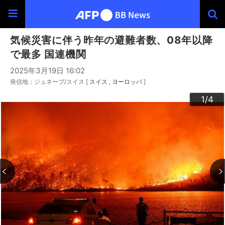
気候災害に伴う昨年の避難者数、08年以降
で最多 国連機関
2025年3月19日 16:02
発信地：ジュネーブ/スイス [
スイス
ヨーロッパ
]
3
4
2
1
/4
/4
/4
/4