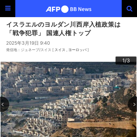
イスラエルのヨルダン川西岸入植政策は
「戦争犯罪」 国連人権トップ
2025年3月19日 9:40
発信地：ジュネーブ/スイス [
スイス
ヨーロッパ
]
3
2
1
/3
/3
/3