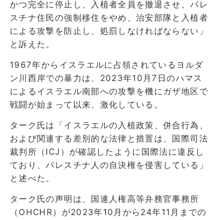
かつ完全に停止し、入植者全員を撤退させ、パレ
スチナ住民の強制移住をやめ、治安部隊と入植者
による攻撃を防止し、処罰しなければならない」
と訴えた。
1967年からイスラエルに占領されているヨルダ
ン川西岸での暴力は、2023年10月7日のハマス
によるイスラエル南部への攻撃を機にガザ地区で
戦闘が始まって以来、激化している。
ターク氏は「イスラエルの入植政策、併合行為、
および関連する差別的な法律と措置は、国際司法
裁判所（ICJ）が確認したように国際法に違反し
ており、パレスチナ人の自決権を侵害している」
と述べた。
ターク氏の声明は、国連人権高等弁務官事務所
（OHCHR）が2023年10月から24年11月までの