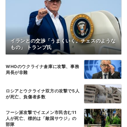
イランとの交渉「うまくいく。チェスのような
もの」 トランプ氏
WHOのウクライナ倉庫に攻撃、事務
局長が非難
ロシアとウクライナ双方の攻撃で5人
が死亡、負傷者多数
フーシ派攻撃でイエメン市民含む11
人が死亡、標的は「敵国サウジ」の
部隊