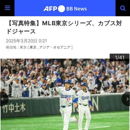
【写真特集】MLB東京シリーズ、カブス対
ドジャース
2025年3月20日 0:21
発信地：東京 [
東京
アジア・オセアニア
]
30
33
34
36
39
40
20
23
24
26
29
32
35
37
38
22
25
27
28
10
13
14
16
19
31
41
12
15
17
18
21
11
3
4
6
9
2
5
7
8
1
/41
/41
/41
/41
/41
/41
/41
/41
/41
/41
/41
/41
/41
/41
/41
/41
/41
/41
/41
/41
/41
/41
/41
/41
/41
/41
/41
/41
/41
/41
/41
/41
/41
/41
/41
/41
/41
/41
/41
/41
/41