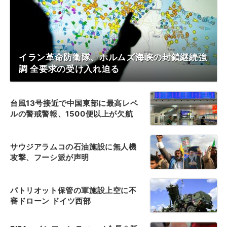
イラン革命防衛隊、ホルムズ海峡の封鎖継続強
調 全要求の受け入れ迫る
台風13号接近で中国東部に最高レベ
ルの警戒警報、1500便以上が欠航
サウジアラムコの石油施設に無人機
攻撃、フーシ派が声明
パトリオット保管の軍施設上空に不
審ドローン ドイツ西部