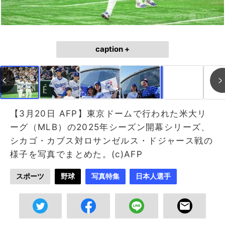
caption +
作成中
画像作成中
【3月20日 AFP】東京ドームで行われた米大リ
ーグ（MLB）の2025年シーズン開幕シリーズ、
シカゴ・カブス対ロサンゼルス・ドジャース戦の
様子を写真でまとめた。(c)AFP
スポーツ
野球
写真特集
日本人選手