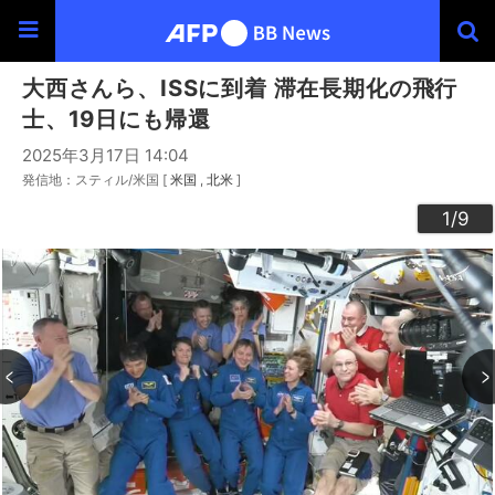
大西さんら、ISSに到着 滞在長期化の飛行
士、19日にも帰還
2025年3月17日 14:04
発信地：スティル/米国 [
米国
北米
]
3
4
6
9
2
5
7
8
1
/9
/9
/9
/9
/9
/9
/9
/9
/9