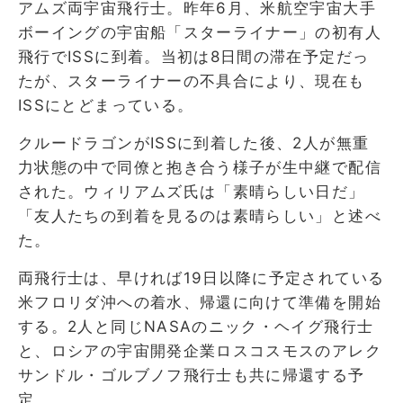
アムズ両宇宙飛行士。昨年6月、米航空宇宙大手
ボーイングの宇宙船「スターライナー」の初有人
飛行でISSに到着。当初は8日間の滞在予定だっ
たが、スターライナーの不具合により、現在も
ISSにとどまっている。
クルードラゴンがISSに到着した後、2人が無重
力状態の中で同僚と抱き合う様子が生中継で配信
された。ウィリアムズ氏は「素晴らしい日だ」
「友人たちの到着を見るのは素晴らしい」と述べ
た。
両飛行士は、早ければ19日以降に予定されている
米フロリダ沖への着水、帰還に向けて準備を開始
する。2人と同じNASAのニック・ヘイグ飛行士
と、ロシアの宇宙開発企業ロスコスモスのアレク
サンドル・ゴルブノフ飛行士も共に帰還する予
定。