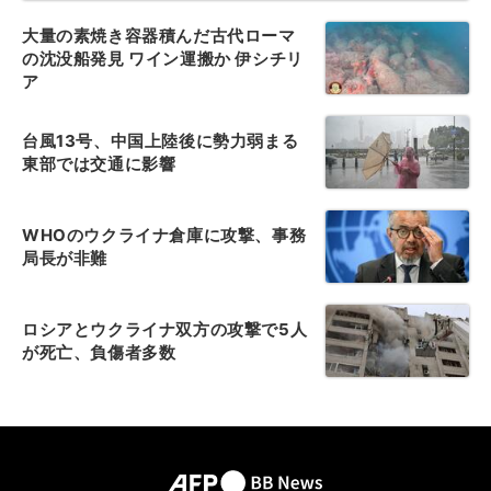
大量の素焼き容器積んだ古代ローマ
の沈没船発見 ワイン運搬か 伊シチリ
ア
台風13号、中国上陸後に勢力弱まる
東部では交通に影響
WHOのウクライナ倉庫に攻撃、事務
局長が非難
ロシアとウクライナ双方の攻撃で5人
が死亡、負傷者多数