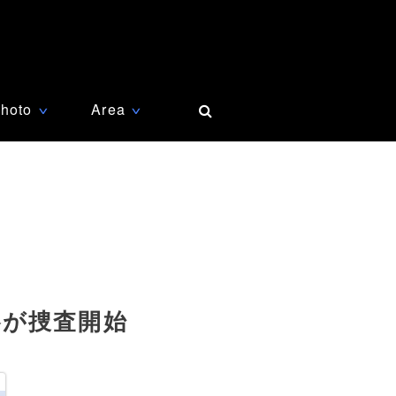
hoto
Area
∨
∨
察が捜査開始