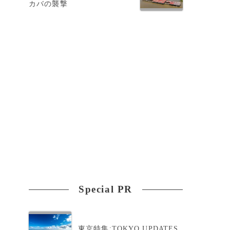
カバの襲撃
Special PR
東京特集:TOKYO UPDATES