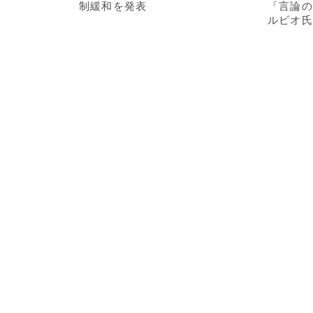
制緩和を発表
「言論の
ルビオ氏