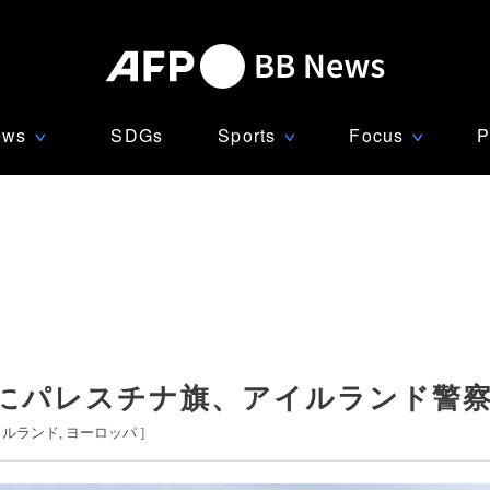
ews
SDGs
Sports
Focus
P
∨
∨
∨
にパレスチナ旗、アイルランド警
イルランド
ヨーロッパ
]