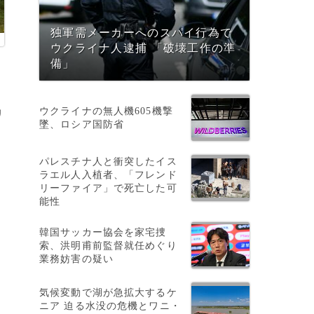
独軍需メーカーへのスパイ行為で
ウクライナ人逮捕 「破壊工作の準
備」
ウクライナの無人機605機撃
リ
墜、ロシア国防省
パレスチナ人と衝突したイス
ラエル人入植者、「フレンド
リーファイア」で死亡した可
能性
韓国サッカー協会を家宅捜
索、洪明甫前監督就任めぐり
業務妨害の疑い
気候変動で湖が急拡大するケ
ニア 迫る水没の危機とワニ・