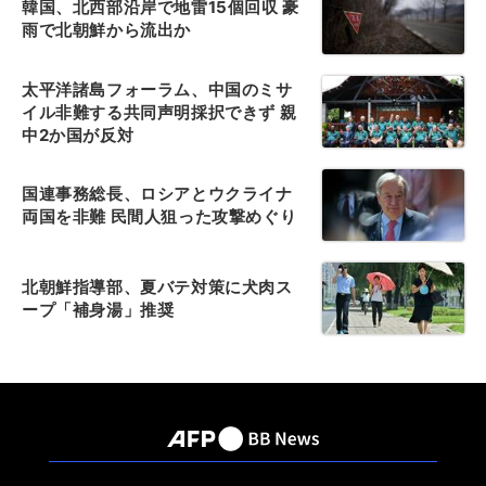
韓国、北西部沿岸で地雷15個回収 豪
雨で北朝鮮から流出か
太平洋諸島フォーラム、中国のミサ
イル非難する共同声明採択できず 親
中2か国が反対
国連事務総長、ロシアとウクライナ
両国を非難 民間人狙った攻撃めぐり
北朝鮮指導部、夏バテ対策に犬肉ス
ープ「補身湯」推奨