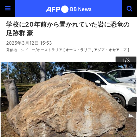
学校に20年前から置かれていた岩に恐竜の
足跡群 豪
2025年3月12日 15:53
発信地：シドニー/オーストラリア [
オーストラリア
アジア・オセアニア
]
3
2
1
/3
/3
/3