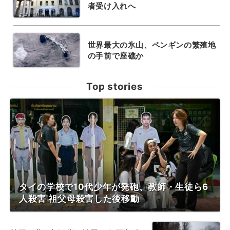
者受け入れへ
世界最大の氷山、ペンギンの繁殖地
の手前で座礁か
Top stories
タイの学校で10代少年が発砲、教師・生徒ら6
人殺害 祖父母殺害した後移動