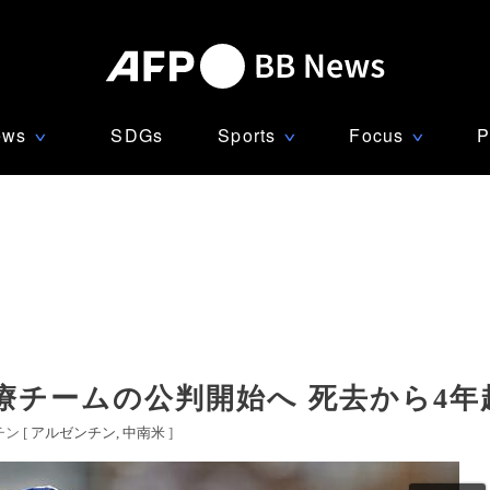
ews
SDGs
Sports
Focus
P
∨
∨
∨
療チームの公判開始へ 死去から4年
ン [
アルゼンチン
中南米
]