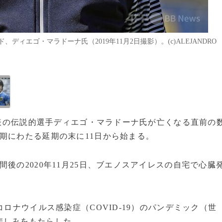
ディエゴ・マラドーナ氏（2019年11月2日撮影）。(c)ALEJANDRO
ン代表の伝説的選手ディエゴ・マラドーナ氏が亡くなる直前の
期にわたる延期の末に11日から始まる。
後の2020年11月25日、ブエノスアイレスの自宅で心臓
コロナウイルス感染症（COVID-19）のパンデミック（世
悲しみをもたらした。