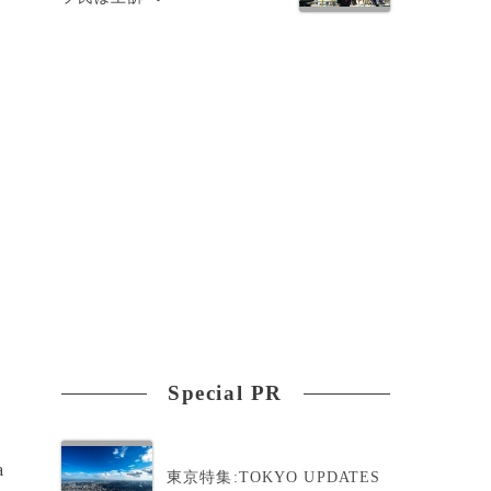
し
Special PR
a
東京特集:TOKYO UPDATES