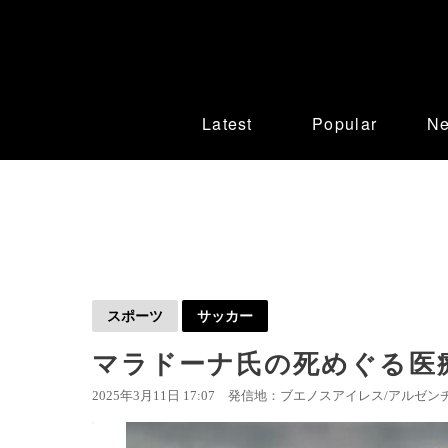
Latest
Popular
N
スポーツ
サッカー
マラドーナ氏の死めぐる医
2025年3月11日 17:07
発信地：ブエノスアイレス/アルゼンチ