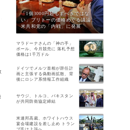
「1個3000円超もすべきではな
い」ブリトーの価格めぐる議論、
米共和党の「内戦」に発展
マラドーナさんの「神の手」
ボール、今月競売に 落札予想
価格は1千万ドル
ドイツでメルツ首相が辞任計
数
画と主張する偽動画拡散、背
後にロシア系情報工作組織
サウジ、トルコ、パキスタン
発
が共同防衛協定締結
米連邦高裁、ホワイトハウス
宴会場建設を差し止め トラン
プ氏は上訴へ