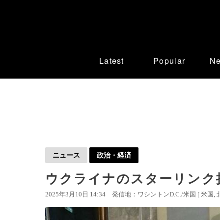
Latest
Popular
N
ニュース
政治・経済
ウクライナのスターリンク
2025年3月10日 14:34
発信地：ワシントンD.C./米国 [
米国