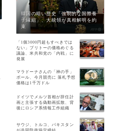
韓国の暗い歴史「強制的な国際養
子縁組」、大統領が真相解明を約
束
「1個3000円超もすべきでは
ない」ブリトーの価格めぐる
議論、米共和党の「内戦」に
発展
マラドーナさんの「神の手」
ボール、今月競売に 落札予想
ド
価格は1千万ドル
ドイツでメルツ首相が辞任計
画と主張する偽動画拡散、背
後にロシア系情報工作組織
レ
サウジ、トルコ、パキスタン
が共同防衛協定締結