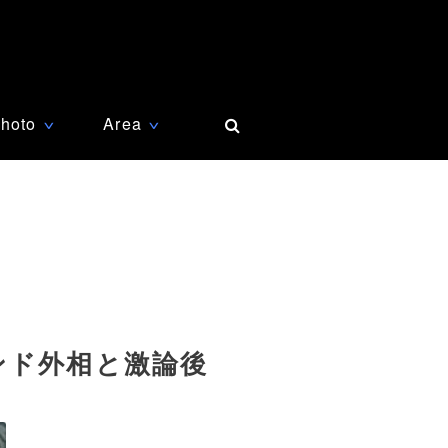
hoto
Area
∨
∨
ンド外相と激論後