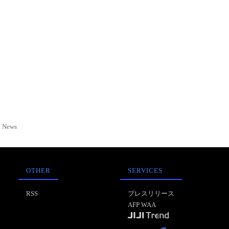
News
OTHER
SERVICES
RSS
プレスリリース
AFP WAA