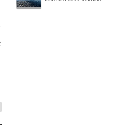
ン
探
>