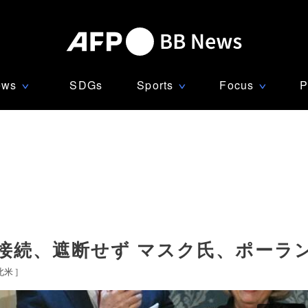
ews
SDGs
Sports
Focus
P
∨
∨
∨
接続、遮断せず マスク氏、ポーラ
北米
]