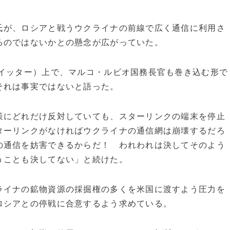
氏が、ロシアと戦うウクライナの前線で広く通信に利用さ
るのではないかとの懸念が広がっていた。
ツイッター）上で、マルコ・ルビオ国務長官も巻き込む形で
それは事実ではないと語った。
策にどれだけ反対していても、スターリンクの端末を停止
ターリンクがなければウクライナの通信網は崩壊するだろ
の通信を妨害できるからだ！ われわれは決してそのよう
うことも決してない」と続けた。
ライナの鉱物資源の採掘権の多くを米国に渡すよう圧力を
ロシアとの停戦に合意するよう求めている。