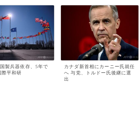
国製兵器依存、5年で
カナダ新首相にカーニー氏就任
国際平和研
へ 与党、トルドー氏後継に選
出