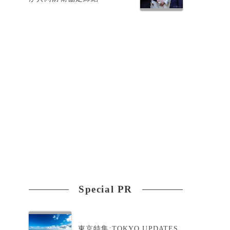
Special PR
東京特集:TOKYO UPDATES