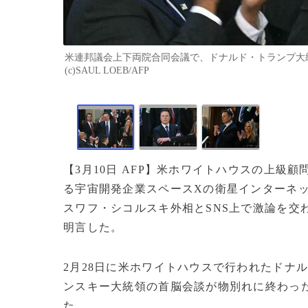
米連邦議会上下両院合同会議で、ドナルド・トランプ大統
(c)SAUL LOEB/AFP
【3月10日 AFP】米ホワイトハウスの上級
る宇宙開発企業スペースXの衛星インターネ
スワフ・シコルスキ外相とSNS上で激論を交
明言した。
2月28日に米ホワイトハウスで行われたドナ
ンスキー大統領の首脳会談が物別れに終わっ
た。