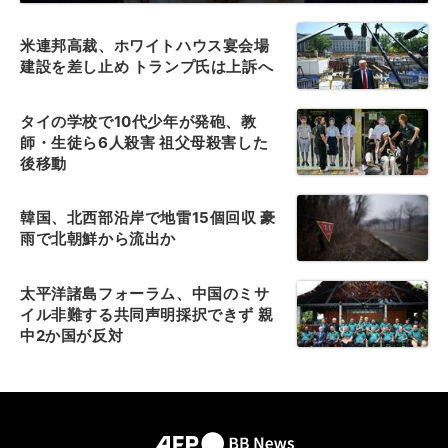
米連邦高裁、ホワイトハウス宴会場
建設を差し止め トランプ氏は上訴へ
タイの学校で10代少年が発砲、教
師・生徒ら6人殺害 祖父母殺害した
後移動
韓国、北西部沿岸で地雷15個回収 豪
雨で北朝鮮から流出か
太平洋諸島フォーラム、中国のミサ
イル非難する共同声明採択できず 親
中2か国が反対