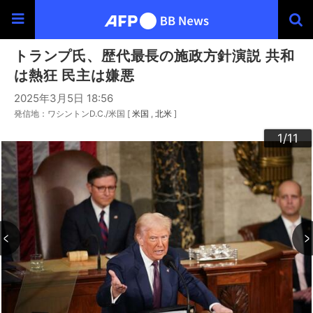
トランプ氏、歴代最長の施政方針演説 共和
は熱狂 民主は嫌悪
2025年3月5日 18:56
発信地：ワシントンD.C./米国 [
米国
北米
]
10
11
3
4
6
9
2
5
7
8
1
/11
/11
/11
/11
/11
/11
/11
/11
/11
/11
/11