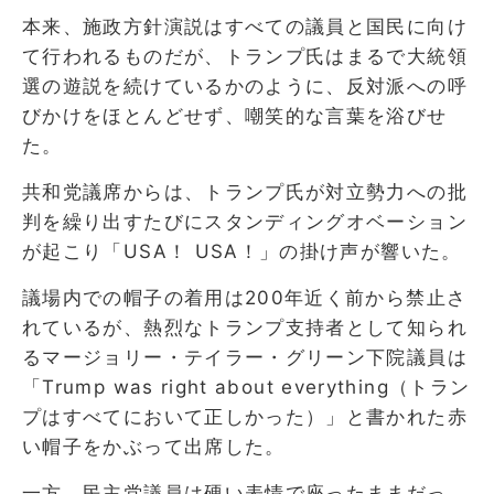
本来、施政方針演説はすべての議員と国民に向け
て行われるものだが、トランプ氏はまるで大統領
選の遊説を続けているかのように、反対派への呼
びかけをほとんどせず、嘲笑的な言葉を浴びせ
た。
共和党議席からは、トランプ氏が対立勢力への批
判を繰り出すたびにスタンディングオベーション
が起こり「USA！ USA！」の掛け声が響いた。
議場内での帽子の着用は200年近く前から禁止さ
れているが、熱烈なトランプ支持者として知られ
るマージョリー・テイラー・グリーン下院議員は
「Trump was right about everything（トラン
プはすべてにおいて正しかった）」と書かれた赤
い帽子をかぶって出席した。
一方、民主党議員は硬い表情で座ったままだっ