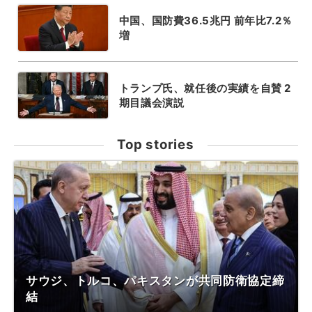
中国、国防費36.5兆円 前年比7.2％
増
トランプ氏、就任後の実績を自賛 2
期目議会演説
Top stories
サウジ、トルコ、パキスタンが共同防衛協定締
結