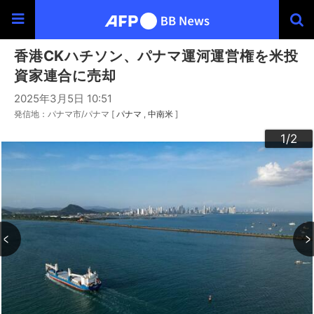
香港CKハチソン、パナマ運河運営権を米投
資家連合に売却
2025年3月5日 10:51
発信地：パナマ市/パナマ [
パナマ
中南米
]
2
1
/2
/2