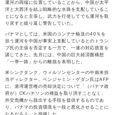
運河の両端に位置していることから、中国が太平
洋と大西洋を結ぶ戦略的な水路を支配しているこ
とになると主張し、武力を行使してでも運河を取
り戻すと繰り返し警告していた。
パナマとしては、米国のコンテナ輸送の40％を
担う運河を中国が事実上支配しているとのトラン
プ氏の主張を否定する一方で、一連の対応措置を
講じてきた。先月には、中国の巨大経済圏構想
「一帯一路」からの離脱を表明した。
米シンクタンク、ウィルソンセンターの中南米担
当ディレクター、ベンジャミン・ゲダン氏はAFP
に、港湾運営権の売却決定について「（パナマ政
府が）CKハチソンの権益を取り消すことなく、
外交危機から脱出する手段を提供するものであ
り、パナマの投資環境を一段と悪化させることに
なるだろう」と指摘した。