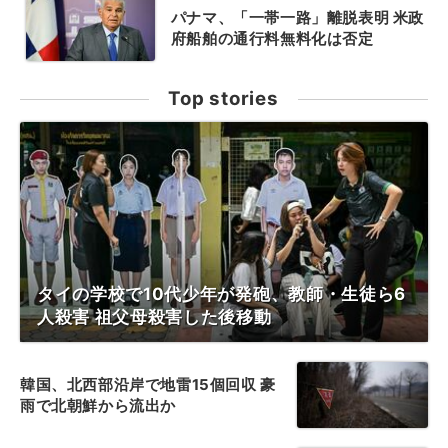
パナマ、「一帯一路」離脱表明 米政
府船舶の通行料無料化は否定
Top stories
タイの学校で10代少年が発砲、教師・生徒ら6
人殺害 祖父母殺害した後移動
韓国、北西部沿岸で地雷15個回収 豪
雨で北朝鮮から流出か