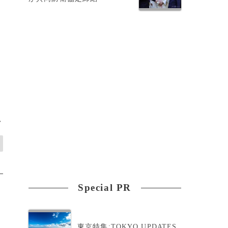
な
>
Special PR
東京特集:TOKYO UPDATES