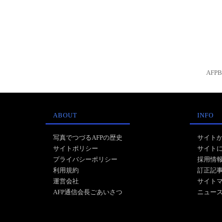
AFP
ABOUT
INFO
写真でつづるAFPの歴史
サイト
サイトポリシー
サイト
プライバシーポリシー
採用情
利用規約
訂正記
運営会社
サイト
AFP通信会長ごあいさつ
ニュー