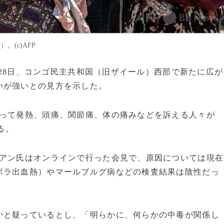
。(c)AFP
2月28日、コンゴ民主共和国（旧ザイール）西部で新たに広が
いが強いとの見方を示した。
入って発熱、頭痛、関節痛、体の痛みなどを訴える人々が
る。
イアン氏はオンラインで行った会見で、原因については現在
ボラ出血熱）やマールブルグ病などの検査結果は陰性だっ
かと疑っているとし、「明らかに、何らかの中毒が関係し