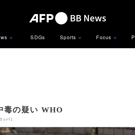
ews
SDGs
Sports
Focus
P
∨
∨
∨
毒の疑い WHO
ロッパ
]