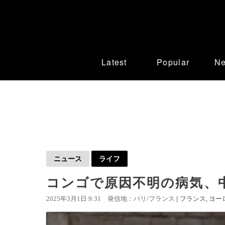
Latest
Popular
N
ニュース
ライフ
コンゴで原因不明の病気、中
2025年3月1日 9:31
発信地：パリ/フランス [
フランス
ヨー