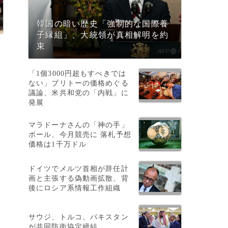
韓国の暗い歴史「強制的な国際養
子縁組」、大統領が真相解明を約
束
「1個3000円超もすべきでは
ない」ブリトーの価格めぐる
議論、米共和党の「内戦」に
発展
マラドーナさんの「神の手」
ボール、今月競売に 落札予想
価格は1千万ドル
ドイツでメルツ首相が辞任計
画と主張する偽動画拡散、背
後にロシア系情報工作組織
サウジ、トルコ、パキスタン
が共同防衛協定締結