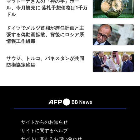
マラドーナさんの「神の手」ボー
ル、今月競売に 落札予想価格は1千万
ドル
ドイツでメルツ首相が辞任計画と主
張する偽動画拡散、背後にロシア系
情報工作組織
サウジ、トルコ、パキスタンが共同
防衛協定締結
サイトからのお知らせ
サイトに関するヘルプ
サイトに関するお問い合わせ