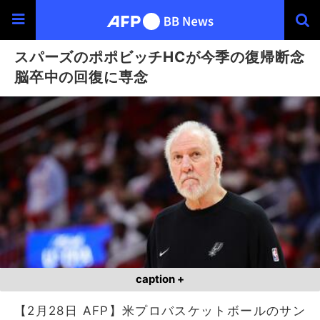
スパーズのポポビッチHCが今季の復帰断念
脳卒中の回復に専念
caption +
【2月28日 AFP】米プロバスケットボールのサン