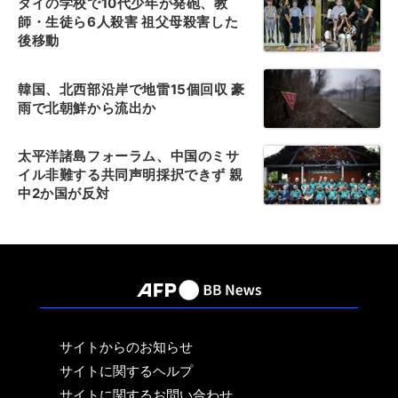
タイの学校で10代少年が発砲、教
師・生徒ら6人殺害 祖父母殺害した
後移動
韓国、北西部沿岸で地雷15個回収 豪
雨で北朝鮮から流出か
太平洋諸島フォーラム、中国のミサ
イル非難する共同声明採択できず 親
中2か国が反対
サイトからのお知らせ
サイトに関するヘルプ
サイトに関するお問い合わせ