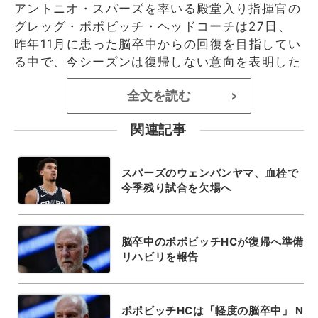
アントニオ・スパーズを率いる殿堂入り指揮官の
グレッグ・ポポビッチ・ヘッドコーチは27日、
昨年11月に患った脳卒中からの回復を目指してい
る中で、今シーズンは復帰しない意向を表明した
全文を読む
>
関連記事
スパーズのウェンバンヤマ、血栓で
今季残り試合を欠場へ
脳卒中のポポビッチHCが復帰へ準備
リハビリを報告
ポポビッチHCは「軽度の脳卒中」 N