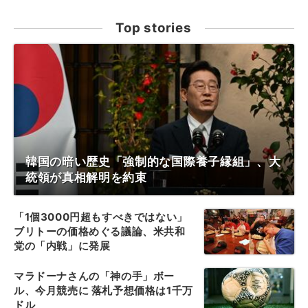
Top stories
韓国の暗い歴史「強制的な国際養子縁組」、大
統領が真相解明を約束
「1個3000円超もすべきではない」
ブリトーの価格めぐる議論、米共和
党の「内戦」に発展
マラドーナさんの「神の手」ボー
ル、今月競売に 落札予想価格は1千万
ドル