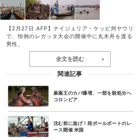
【2月27日 AFP】ナイジェリア・ケッビ州ヤウリ
で、恒例のレガッタ大会の開催中に丸木舟を渡る
男性。
全文を読む
>
関連記事
麻薬王のカバ爆増、一部を殺処分へ
コロンビア
沈む前に急げ！段ボールボートのレ
ース開催 米国