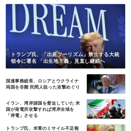
トランプ氏、「出産ツーリズム」禁止する大統
領令に署名 「出生地主義」見直し継続へ
国連事務総長、ロシアとウクライナ
両国を非難 民間人狙った攻撃めぐり
イラン、湾岸諸国を脅迫していた 米
国が発電所攻撃すれば湾岸全域を
「停電」させる
トランプ氏、米軍のミサイル不足報