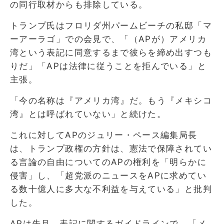
の同行取材からも排除している。
トランプ氏はフロリダ州パームビーチの私邸「マ
ーアーラゴ」での会見で、「（APが）アメリカ
湾という表記に同意するまで彼らを締め出すつも
りだ」「APは法律に従うことを拒んでいる」と
主張。
「今の名称は『アメリカ湾』だ。もう『メキシコ
湾』とは呼ばれていない」と続けた。
これに対してAPのジュリー・ペース編集局長
は、トランプ政権の方針は、憲法で保障されてい
る言論の自由についてのAPの権利を「明らかに
侵害」し、「超党派のニュースをAPに求めてい
る数十億人に多大な不利益を与えている」と批判
した。
APは先月、表記に関するガイドラインで、「メ