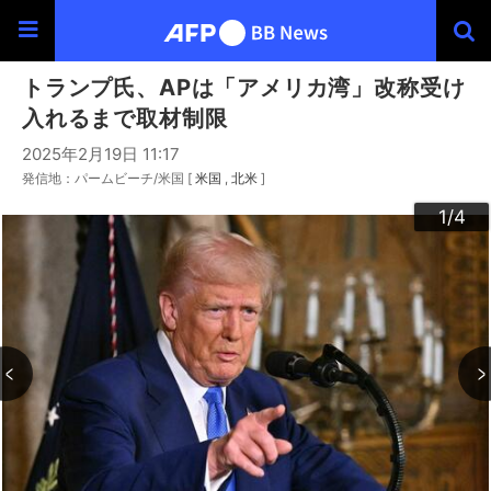
トランプ氏、APは「アメリカ湾」改称受け
入れるまで取材制限
2025年2月19日 11:17
発信地：パームビーチ/米国 [
米国
北米
]
3
4
2
1
/4
/4
/4
/4