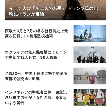
イラン人は「チェスの名手」 トランプ氏の比
喩にイランが反論
西欧の6月と7月の暑さは観測史上最
高を記録、EU気候監視機関
ウクライナの無人機攻撃によりロシ
ア中部で12人死亡、39人負傷
台風13号、中国上陸後に勢力弱まる
東部では交通に影響
インドネシアの聖職者団体、独立記
念行事で男性が「女性の服」を着な
いよう警告