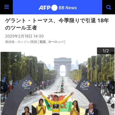
ゲラント・トーマス、今季限りで引退 18年
のツール王者
2025年2月18日 14:30
発信地：ロンドン/英国 [
英国
ヨーロッパ
]
2
1
/2
/2