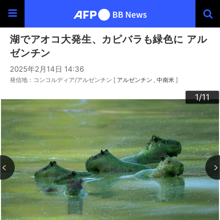
湖でアオコ大発生、カピバラも緑色に アル
ゼンチン
2025年2月14日 14:36
発信地：コンコルディア/アルゼンチン [
アルゼンチン
中南米
]
10
11
3
4
6
9
2
5
7
8
1
/11
/11
/11
/11
/11
/11
/11
/11
/11
/11
/11