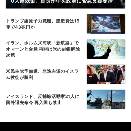
0人超残留、首長が中央政府に緊急支援要請
トランプ級原子力戦艦、建造費は15
隻で43兆円か
イラン、ホルムズ海峡「新航路」で
オマーンと合意 再開は米の封鎖解除
次第
米民主党予備選、急進左派のイスラ
ム教徒が勝利
アイスランド、反捕鯨活動家21人に
国外退去命令 再入国も禁止