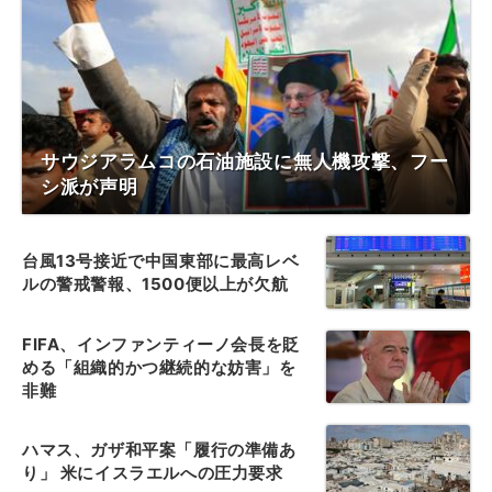
サウジアラムコの石油施設に無人機攻撃、フー
シ派が声明
台風13号接近で中国東部に最高レベ
ルの警戒警報、1500便以上が欠航
FIFA、インファンティーノ会長を貶
める「組織的かつ継続的な妨害」を
非難
ハマス、ガザ和平案「履行の準備あ
り」 米にイスラエルへの圧力要求