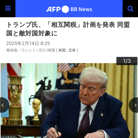
トランプ氏、「相互関税」計画を発表 同盟
国と敵対国対象に
2025年2月14日 8:25
発信地：ワシントンD.C./米国 [
米国
北米
]
3
2
1
/3
/3
/3