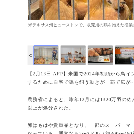
米テキサス州ヒューストンで、販売用の鶏を抱えた従業員（2025年
【2月13日 AFP】米国で2024年初頭か
するために自宅で鶏を飼う動きが一部で広が
農務省によると、昨年12月には1320万羽の
以上が処分された。
卵はもはや貴重品となり、一部のスーパーマーケ
なっている。通常なら2〜3ドル（約300〜4