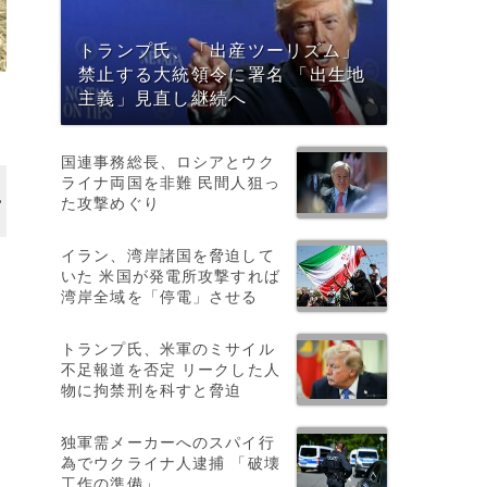
トランプ氏、「出産ツーリズム」
禁止する大統領令に署名 「出生地
主義」見直し継続へ
国連事務総長、ロシアとウク
ライナ両国を非難 民間人狙っ
た攻撃めぐり
イラン、湾岸諸国を脅迫して
いた 米国が発電所攻撃すれば
湾岸全域を「停電」させる
トランプ氏、米軍のミサイル
不足報道を否定 リークした人
物に拘禁刑を科すと脅迫
独軍需メーカーへのスパイ行
と
為でウクライナ人逮捕 「破壊
工作の準備」