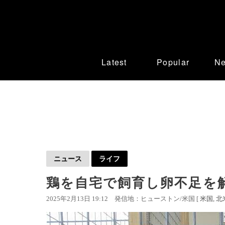
Latest
Popular
N
ニュース
ライフ
鶏を自宅で飼育し卵不足を
2025年2月13日 19:12
発信地：ヒューストン/米国 [
米国
北