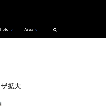
hoto
Area
∨
∨
ンザ拡大