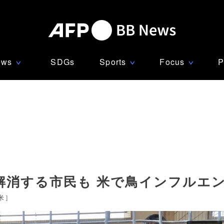
ews
SDGs
Sports
Focus
P
∨
∨
∨
解消する市民も 米で鳥インフルエ
米
]