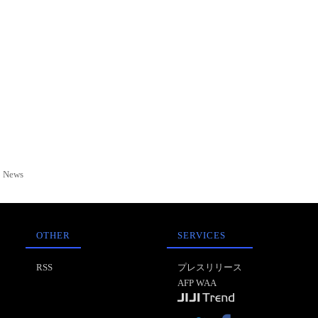
News
OTHER
SERVICES
RSS
プレスリリース
AFP WAA