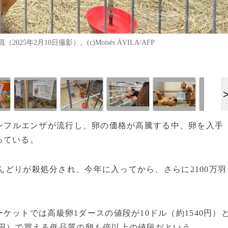
2月10日撮影）。(c)Moisés ÁVILA/AFP
ら鳥インフルエンザが流行し、卵の価格が高騰する中、卵を入手
っている。
めんどりが殺処分され、今年に入ってから、さらに2100万羽
ットでは高級卵1ダースの値段が10ドル（約1540円）
60円）で買える低品質の卵も倍以上の値段だという。