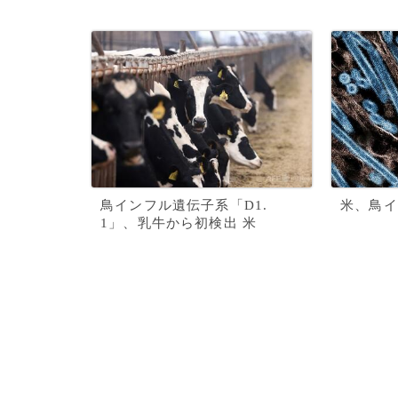
鳥インフル遺伝子系「D1.
米、鳥イ
1」、乳牛から初検出 米