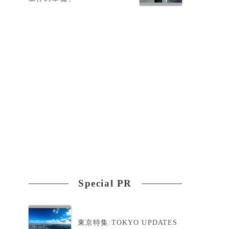
ス
Special PR
東京特集:TOKYO UPDATES