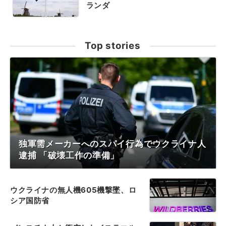
ランダ
Top stories
独軍需メーカーへのスパイ行為でウクライナ人
逮捕 「破壊工作の準備」
ウクライナの無人機605機撃墜、ロ
シア国防省