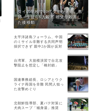
タイの学校で10代少年が発砲、教
師・生徒ら6人殺害 祖父母殺害し
日
た後移動
太平洋諸島フォーラム、中国
のミサイル非難する共同声明
採択できず 親中2か国が反対
台湾軍、大規模演習で台北攻
撃阻止を想定し「橋封鎖」
国連事務総長、ロシアとウク
ライナ両国を非難 民間人狙っ
た攻撃めぐり
北朝鮮指導部、夏バテ対策に
犬肉スープ「補身湯」推奨