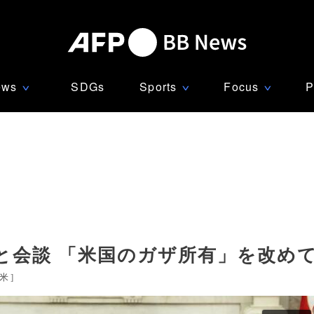
ews
SDGs
Sports
Focus
P
∨
∨
∨
と会談 「米国のガザ所有」を改め
米
]