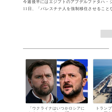
今週後半にはエジプトのアブデルファタハ・
11日、「パレスチナ人を強制移住させることな
「ウクライナはいつかロシアに
トランプ