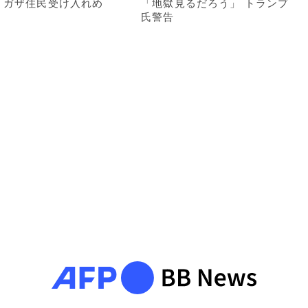
 ガザ住民受け入れめ
「地獄見るだろう」 トランプ
氏警告