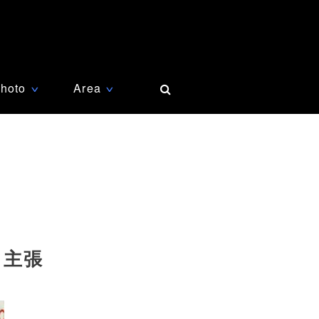
hoto
Area
∨
∨
て主張