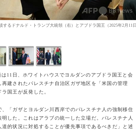
するドナルド・トランプ大統領（右）とアブドラ国王（2025年2月11
統領は11日、ホワイトハウスでヨルダンのアブドラ国王と会
し再建されたパレスチナ自治区ガザ地区を「米国の管理
ドラ国王が反発した。
で、「ガザとヨルダン川西岸でのパレスチナ人の強制移住
表明した。これはアラブの統一した立場だ。パレスチナ人
人道的状況に対処することが優先事項であるべきだ」と述