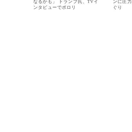
なるかも」 トランプ氏、TVイ
ンに圧力
ンタビューでポロリ
ぐり