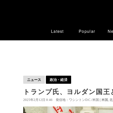
Latest
Popular
N
ニュース
政治・経済
トランプ氏、ヨルダン国王
2025年2月12日 8:46
発信地：ワシントンD.C./米国 [
米国
北