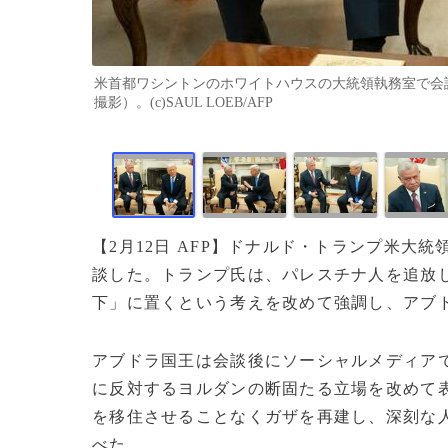
米首都ワシントンのホワイトハウスの大統領執務室で会談
撮影）。(c)SAUL LOEB/AFP
【2月12日 AFP】ドナルド・トランプ米大
談した。トランプ氏は、パレスチナ人を追放
下」に置くという考えを改めて強調し、アブ
アブドラ国王は会談後にソーシャルメディア
に反対するヨルダンの断固たる立場を改めて
を移住させることなくガザを再建し、深刻な
べた。