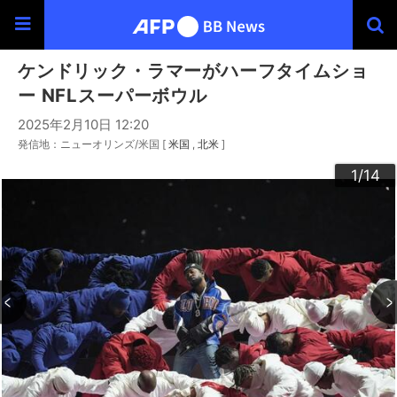
ケンドリック・ラマーがハーフタイムショ
ー NFLスーパーボウル
2025年2月10日 12:20
発信地：ニューオリンズ/米国 [
米国
北米
]
10
13
14
12
11
3
4
6
9
2
5
7
8
1
/14
/14
/14
/14
/14
/14
/14
/14
/14
/14
/14
/14
/14
/14