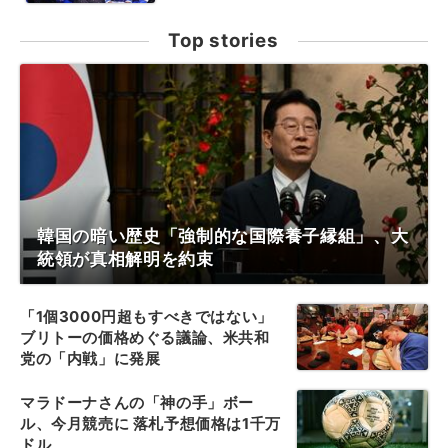
Top stories
韓国の暗い歴史「強制的な国際養子縁組」、大
統領が真相解明を約束
「1個3000円超もすべきではない」
ブリトーの価格めぐる議論、米共和
党の「内戦」に発展
マラドーナさんの「神の手」ボー
ル、今月競売に 落札予想価格は1千万
ドル