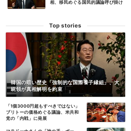
相、移民めぐる国民的議論呼び掛け
Top stories
韓国の暗い歴史「強制的な国際養子縁組」、大
統領が真相解明を約束
「1個3000円超もすべきではない」
ブリトーの価格めぐる議論、米共和
党の「内戦」に発展