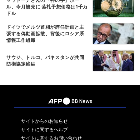
マラドーナさんの「神の手」ボー
ル、今月競売に 落札予想価格は1千万
ドル
ドイツでメルツ首相が辞任計画と主
張する偽動画拡散、背後にロシア系
情報工作組織
サウジ、トルコ、パキスタンが共同
防衛協定締結
サイトからのお知らせ
サイトに関するヘルプ
サイトに関するお問い合わせ