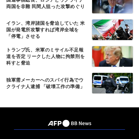
両国を非難 民間人狙った攻撃めぐり
イラン、湾岸諸国を脅迫していた 米
国が発電所攻撃すれば湾岸全域を
「停電」させる
トランプ氏、米軍のミサイル不足報
道を否定 リークした人物に拘禁刑を
科すと脅迫
独軍需メーカーへのスパイ行為でウ
クライナ人逮捕 「破壊工作の準備」