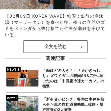
【02月09日 KOREA WAVE】韓国で出前の麻辣
湯（マーラータン）を食べた後、残りの容器やゴ
ミをベランダから投げ捨てた住民が非難を浴びて
いる。
全文を読む
>
関連記事
「顔ほどの大きさ」「身がぎっし
り」ズワイガニの韓国SNS広告…届
いたのは「中国産冷凍カニカマ」の
衝撃
「所有者がピンチ」警察に事件を知
らせた車の自動通報機能…韓国・暴
行容疑の2人摘発