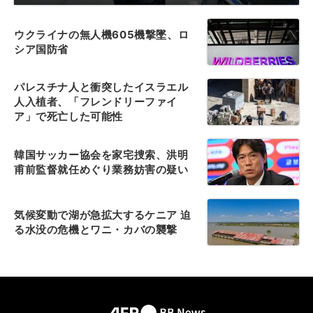
ウクライナの無人機605機撃墜、ロ
シア国防省
パレスチナ人と衝突したイスラエル
人入植者、「フレンドリーファイ
ア」で死亡した可能性
韓国サッカー協会を家宅捜索、洪明
甫前監督就任めぐり業務妨害の疑い
気候変動で湖が急拡大するケニア 迫
る水没の危機とワニ・カバの襲撃