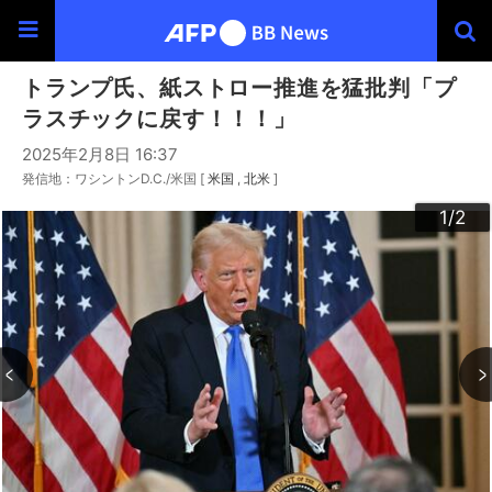
トランプ氏、紙ストロー推進を猛批判「プ
ラスチックに戻す！！！」
2025年2月8日 16:37
発信地：ワシントンD.C./米国 [
米国
北米
]
2
1
/2
/2