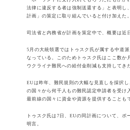
法律に違反する者は強制送還する」と表明し
計画」の策定に取り組んでいると付け加えた
司法省と内務省が計画を策定中で、概要は近
5月の大統領選ではトゥスク氏が属する中道
なっている。このためトゥスク氏はここ数か
ウクライナ難民への給付金削減も支持してき
EUは昨年、難民規則の大幅な見直しを採択
の国々から何千人もの難民認定申請者を受け
最前線の国々に資金や資源を提供することも
トゥスク氏は7日、EUの同計画について、ポ
明言。