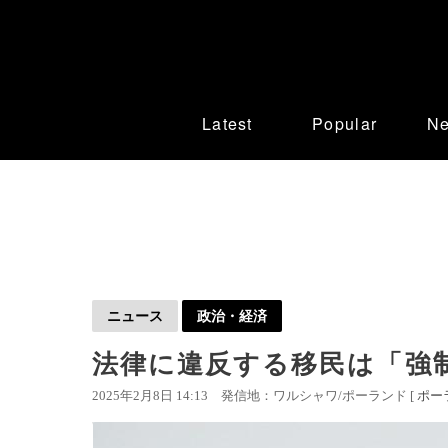
Latest
Popular
N
ニュース
政治・経済
法律に違反する移民は「強
2025年2月8日 14:13
発信地：ワルシャワ/ポーランド [
ポー