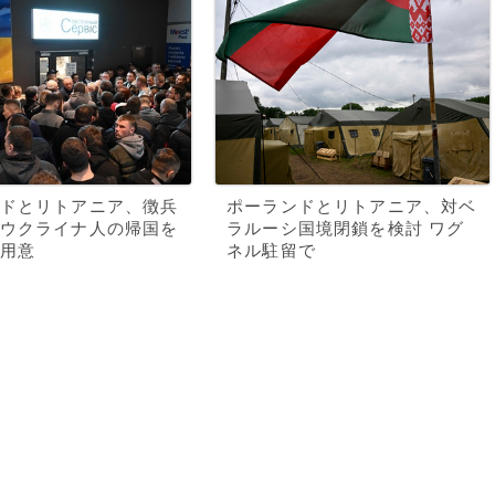
ドとリトアニア、徴兵
ポーランドとリトアニア、対ベ
ウクライナ人の帰国を
ラルーシ国境閉鎖を検討 ワグ
用意
ネル駐留で