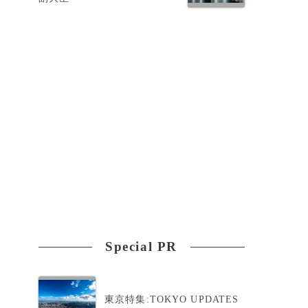
と
Special PR
東京特集:TOKYO UPDATES