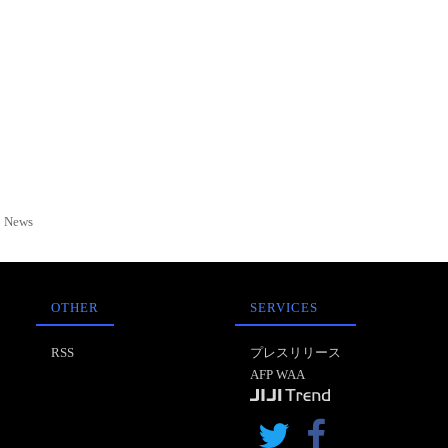
News
OTHER
SERVICES
RSS
プレスリリース
AFP WAA