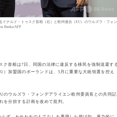
るドナルド・トゥスク首相（右）と欧州連合（EU）のウルズラ・フォ
Banka/AFP
トゥスク首相は7日、同国の法律に違反する移民を強制送還す
U）加盟国のポーランドは、5月に重要な大統領選を控え
EUのウルズラ・フォンデアライエン欧州委員長との共同記
入れを分担する計画を改めて批判。
わらず、われわれのもてなしを悪用した揚げ句、暴力的に