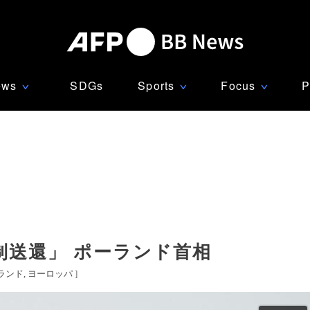
ews
SDGs
Sports
Focus
P
∨
∨
∨
制送還」 ポーランド首相
ランド
ヨーロッパ
]