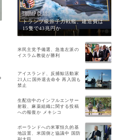
トランプ級原子力戦艦、建造費は
ン
15隻で43兆円か
米民主党予備選、急進左派の
イスラム教徒が勝利
アイスランド、反捕鯨活動家
る
21人に国外退去命令 再入国も
禁止
生配信中のインフルエンサー
射殺、麻薬組織に関する投稿
への報復か メキシコ
ポーランドへの米軍恒久的基
地設置、米国側と協議中 国防
副大臣